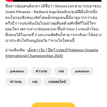
ซึ่งสาวน้อยคนดังกล่าวมีชื่อว่า Simone Lim สามารถเอาชนะ
Justin Miranda – Radbord หนุ่มน้อยนักแข่งมีฝีมืออีกหนึ่ง
คนในรอบชิงชนะเลิศโดยเด็กหนุ่มคนนี้มีอายุมากกว่าเธอ
ครึ่งปี การแข่งขันเป็นไปอย่างดุเดือดด้วยศักดิ์ศรีไม่มีใคร
ยอมใคร เพราะทาง Simone Lim ขึ้นนำก่อน 1 เกมแล้วโดน
ตีเสมอได้ในเกมที่ 2 และเกมตัดสินก็สามารถกลับมาได้อย่าง
น่าประทับใจกับหนูน้อยวัย 7 ขวบใสใสคนนี้
อ่านเพิ่มเติม :
เด็กสาววัย 7 ปีคว้าแชมป์ Pokémon Oceania
International Championships 2020
pokemon
ข่าวเกม
เกม
pokemon
ข่าวเกม
เกม
เกมออนไลน์
แนะแนว