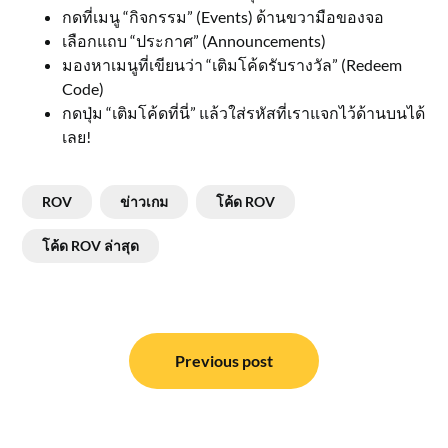
กดที่เมนู “กิจกรรม” (Events) ด้านขวามือของจอ
เลือกแถบ “ประกาศ” (Announcements)
มองหาเมนูที่เขียนว่า “เติมโค้ดรับรางวัล” (Redeem
Code)
กดปุ่ม “เติมโค้ดที่นี่” แล้วใส่รหัสที่เราแจกไว้ด้านบนได้
เลย!
ROV
ข่าวเกม
โค้ด ROV
โค้ด ROV ล่าสุด
แนะแนว
เรื่อง
Previous post