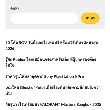
ค้นหา
ค้นหา
10 โค้ด ROV วันนี้ แจกไอเทมฟรี พร้อมวิธีเติมรหัสล่าสุด
2026
รู้จัก Roblox โลกเสมือนจริงสำหรับเด็ก ที่ผู้ปกครองต้อง
ใส่ใจ
ราคารุ่นใหม่ล่าสุดจาก Sony PlayStation 5 Pro
เกมใหม่ Ghost of Yotei เนื้อเรื่องที่น่าติดตามลึกลับยิ่งกว่า
เดิม
วัยรุ่นวาโรเตรียมตัว VALORANT Masters Bangkok 2025