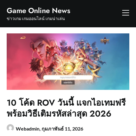
Skip
Game Online News
to
content
ข่าวเกม เกมออนไลน์ เกมน่าเล่น
10 โค้ด ROV วันนี้ แจกไอเทมฟรี
พร้อมวิธีเติมรหัสล่าสุด 2026
Webadmin,
กุมภาพันธ์ 11, 2026