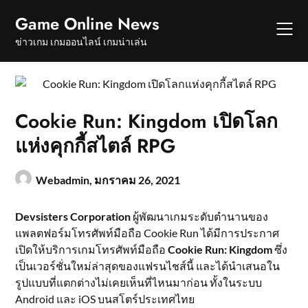
Skip
Game Online News
to
content
ข่าวเกม เกมออนไลน์ เกมน่าเล่น
Cookie Run: Kingdom เปิดโลก
แห่งคุกกี้สไตล์ RPG
Webadmin,
มกราคม 26, 2021
Devsisters Corporation
ผู้พัฒนาเกมระดับตำนานของ
แพลตฟอร์มโทรศัพท์มือถือ Cookie Run ได้มีการประกาศ
เปิดให้บริการเกมโทรศัพท์มือถือ
Cookie Run: Kingdom
ซึ่ง
เป็นเวอร์ชั่นใหม่ล่าสุดของแฟรนไชส์นี้ และได้นำเสนอใน
รูปแบบที่แตกต่างไม่เคยเห็นที่ไหนมาก่อน ทั้งในระบบ
Android และ iOS บนสโตร์ประเทศไทย