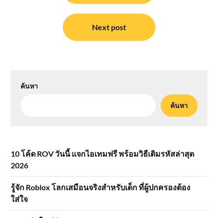
Next post
ค้นหา
ค้นหา
10 โค้ด ROV วันนี้ แจกไอเทมฟรี พร้อมวิธีเติมรหัสล่าสุด
2026
รู้จัก Roblox โลกเสมือนจริงสำหรับเด็ก ที่ผู้ปกครองต้อง
ใส่ใจ