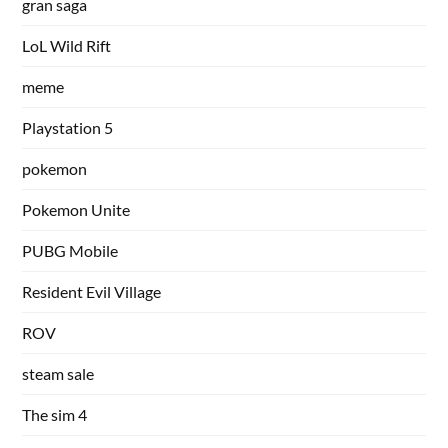
gran saga
LoL Wild Rift
meme
Playstation 5
pokemon
Pokemon Unite
PUBG Mobile
Resident Evil Village
ROV
steam sale
The sim 4