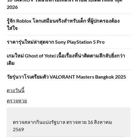
2026
รู้จัก Roblox โลกเสมือนจริงสำหรับเด็ก ที่ผู้ปกครองต้อง
ใส่ใจ
ราคารุ่นใหม่ล่าสุดจาก Sony PlayStation 5 Pro
เกมใหม่ Ghost of Yotei เนื้อเรื่องที่น่าติดตามลึกลับยิ่งกว่า
เดิม
วัยรุ่นวาโรเตรียมตัว VALORANT Masters Bangkok 2025
ดวงวันนี้
ตรวจหวย
ตรวจสลากกินแบ่งรัฐบาล ตรวจหวย 16 สิงหาคม
2569