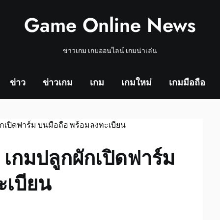
Game Online News
ข่าวเกม เกมออนไลน์ เกมน่าเล่น
ข่าว
ข่าวเกม
เกม
เกมใหม่
เกมมือถือ
d เกมปลูกผักเปิดฟาร์ม
ะเบียน