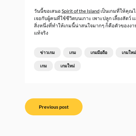
วันนี้ขอเสนอ
Spirit of the Island
เป็นเกมที่ให้คุณ
เจอกับผู้คนที่ใช้ชีวิตบนเกาะ เพาะปลูก เลี้ยงสัตว
สิ่งหนึ่งที่ทำให้เกมนี้น่าสนใจมากๆ ก็คือตัวของ
แท้จริง
ข่าวเกม
เกม
เกมมือถือ
เกมใหม่
เกม
เกมใหม่
แนะแนว
Previous post
เรื่อง