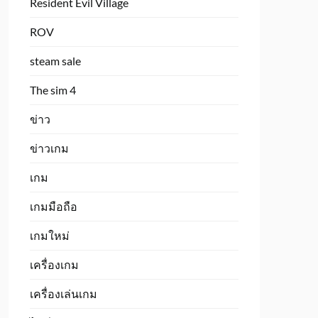
Resident Evil Village
ROV
steam sale
The sim 4
ข่าว
ข่าวเกม
เกม
เกมมือถือ
เกมใหม่
เครื่องเกม
เครื่องเล่นเกม