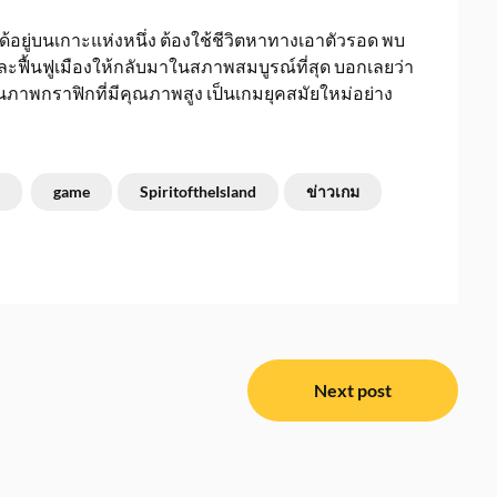
ได้อยู่บนเกาะแห่งหนึ่ง ต้องใช้ชีวิตหาทางเอาตัวรอด พบ
์ และฟื้นฟูเมืองให้กลับมาในสภาพสมบูรณ์ที่สุด บอกเลยว่า
งานภาพกราฟิกที่มีคุณภาพสูง เป็นเกมยุคสมัยใหม่อย่าง
game
SpiritoftheIsland
ข่าวเกม
Next post