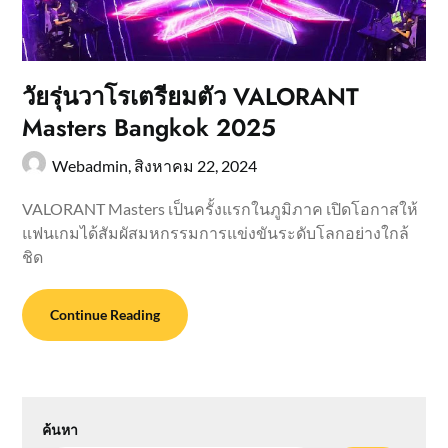
วัยรุ่นวาโรเตรียมตัว VALORANT
Masters Bangkok 2025
Webadmin,
สิงหาคม 22, 2024
VALORANT Masters เป็นครั้งแรกในภูมิภาค เปิดโอกาสให้
แฟนเกมได้สัมผัสมหกรรมการแข่งขันระดับโลกอย่างใกล้
ชิด
Continue Reading
ค้นหา