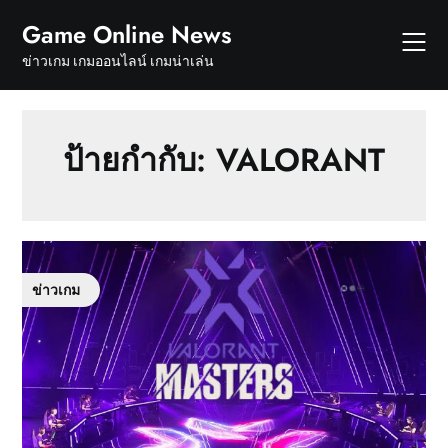
Skip
Game Online News
to
content
ข่าวเกม เกมออนไลน์ เกมน่าเล่น
ป้ายกำกับ:
VALORANT
ข่าวเกม