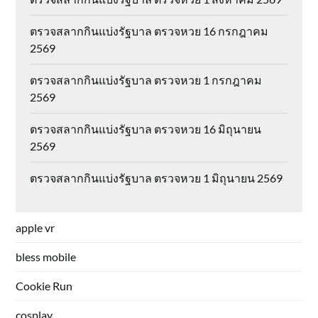
ตรวจสลากกินแบ่งรัฐบาล ตรวจหวย 16 กรกฎาคม
2569
ตรวจสลากกินแบ่งรัฐบาล ตรวจหวย 1 กรกฎาคม
2569
ตรวจสลากกินแบ่งรัฐบาล ตรวจหวย 16 มิถุนายน
2569
ตรวจสลากกินแบ่งรัฐบาล ตรวจหวย 1 มิถุนายน 2569
apple vr
bless mobile
Cookie Run
cosplay