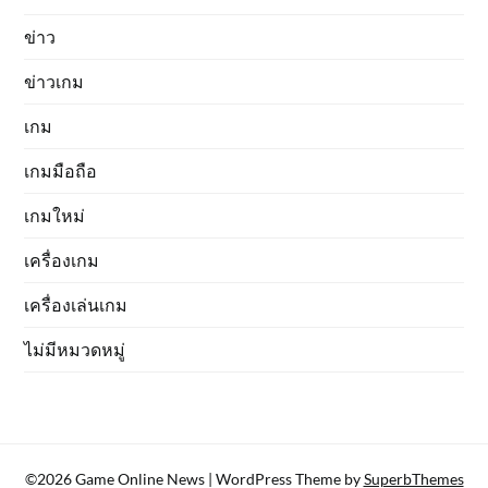
ข่าว
ข่าวเกม
เกม
เกมมือถือ
เกมใหม่
เครื่องเกม
เครื่องเล่นเกม
ไม่มีหมวดหมู่
©2026 Game Online News
| WordPress Theme by
SuperbThemes