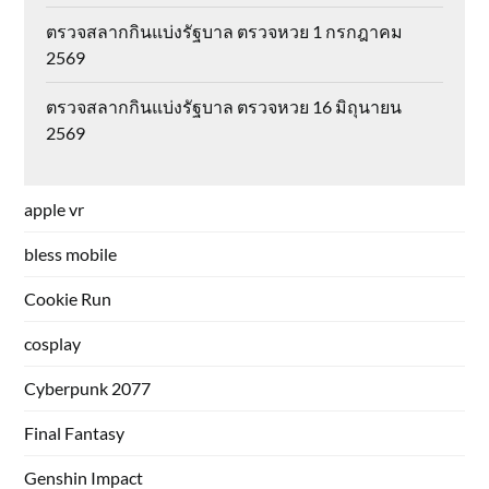
ตรวจสลากกินแบ่งรัฐบาล ตรวจหวย 1 กรกฎาคม
2569
ตรวจสลากกินแบ่งรัฐบาล ตรวจหวย 16 มิถุนายน
2569
apple vr
bless mobile
Cookie Run
cosplay
Cyberpunk 2077
Final Fantasy
Genshin Impact