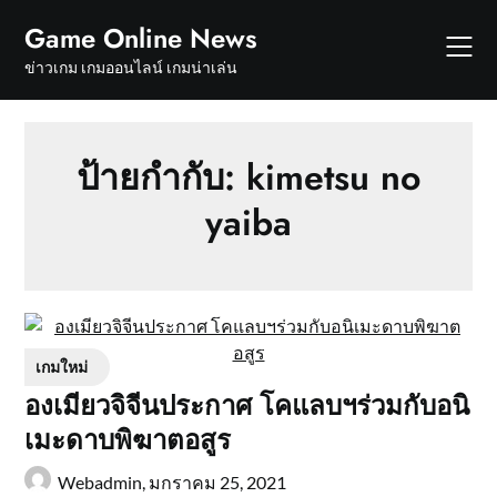
Skip
Game Online News
to
content
ข่าวเกม เกมออนไลน์ เกมน่าเล่น
ป้ายกำกับ:
kimetsu no
yaiba
เกมใหม่
องเมียวจิจีนประกาศ โคแลบฯร่วมกับอนิ
เมะดาบพิฆาตอสูร
Webadmin,
มกราคม 25, 2021