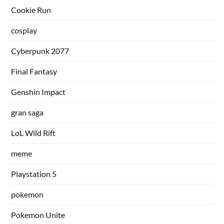
Cookie Run
cosplay
Cyberpunk 2077
Final Fantasy
Genshin Impact
gran saga
LoL Wild Rift
meme
Playstation 5
pokemon
Pokemon Unite