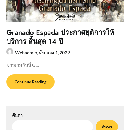
Granado Espada ประกาศยุติการให้
บริการ สิ้นสุด 14 ปี
Webadmin,
มีนาคม 1, 2022
ข่าวเกมวันนี้ G…
Continue Reading
ค้นหา
ค้นหา