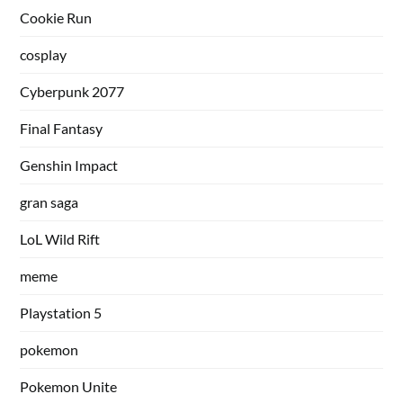
Cookie Run
cosplay
Cyberpunk 2077
Final Fantasy
Genshin Impact
gran saga
LoL Wild Rift
meme
Playstation 5
pokemon
Pokemon Unite