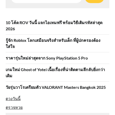
10 โค้ด ROV วันนี้ แจกไอเทมฟรี พร้อมวิธีเติมรหัสล่าสุด
2026
รู้จัก Roblox โลกเสมือนจริงสำหรับเด็ก ที่ผู้ปกครองต้อง
ใส่ใจ
ราคารุ่นใหม่ล่าสุดจาก Sony PlayStation 5 Pro
เกมใหม่ Ghost of Yotei เนื้อเรื่องที่น่าติดตามลึกลับยิ่งกว่า
เดิม
วัยรุ่นวาโรเตรียมตัว VALORANT Masters Bangkok 2025
ดวงวันนี้
ตรวจหวย