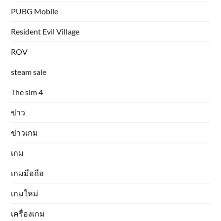
PUBG Mobile
Resident Evil Village
ROV
steam sale
The sim 4
ข่าว
ข่าวเกม
เกม
เกมมือถือ
เกมใหม่
เครื่องเกม