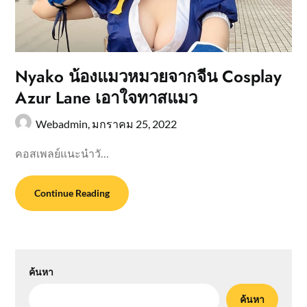
Nyako น้องแมวหมวยจากจีน Cosplay
Azur Lane เอาใจทาสแมว
Webadmin,
มกราคม 25, 2022
คอสเพลย์แนะนำวั…
Continue Reading
ค้นหา
ค้นหา