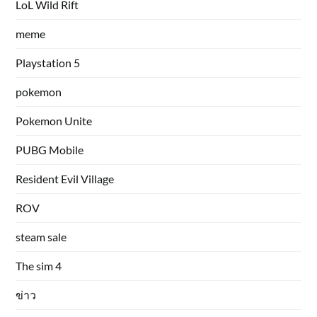
LoL Wild Rift
meme
Playstation 5
pokemon
Pokemon Unite
PUBG Mobile
Resident Evil Village
ROV
steam sale
The sim 4
ข่าว