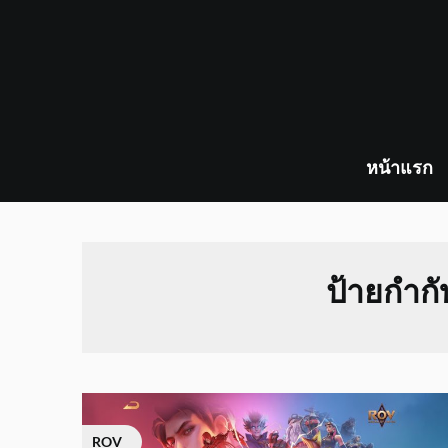
Skip
to
content
หน้าแรก
ป้ายกำก
ROV